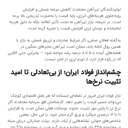
تولیدکنندگان تیرآهن معتقدند کاهش عرضه شمش و افزایش
روبه‌جلوی هزینه‌های انرژی، پایه قیمت را به‌صورت تدریجی بالا برده
است. در نتیجه، بازار تیرآهن نه تحت تأثیر تقاضا، بلکه به دلیل هزینه
تمام‌شده و نوسان ارزی افزایش قیمت را تجربه کرده است.
به‌گفته فعالان صنفی، اگر شرایط صادرات و تزریق شمش به بازار با
همین روال ادامه یابد، ممکن است تیرآهن سایزهای سنگین در
هفته‌های آینده با ۵ تا ۸ درصد رشد مواجه شود — بنابراین حتی کالایی
که در رکود قرار دارد، از تورم ارزی در امان نیست.
چشم‌انداز فولاد ایران؛ از بی‌تعادلی تا امید
تثبیت نرخ‌ها
بازار فولاد ایران امروز در نقطه‌ای ایستاده که هر عامل اقتصادی کوچک
می‌تواند مسیر قیمت را تغییر دهد. کارشناسان افق سرمایه معتقدند اگر
نرخ ارز تا پایان مهر تثبیت نشود، نوسانات فعلی ممکن است به افزایش
۱۰ تا ۱۲ درصدی میلگرد و ورق گرم منجر شود. با این حال، بعضی
شاخص‌های جهانی نشانه‌هایی از ثبات دارند: بیلت صادراتی دریای سیاه
در محدوده ۴۳۵ دلار فوب مانده و ورق گرم چین در محدوده ۴۷۰ دلار