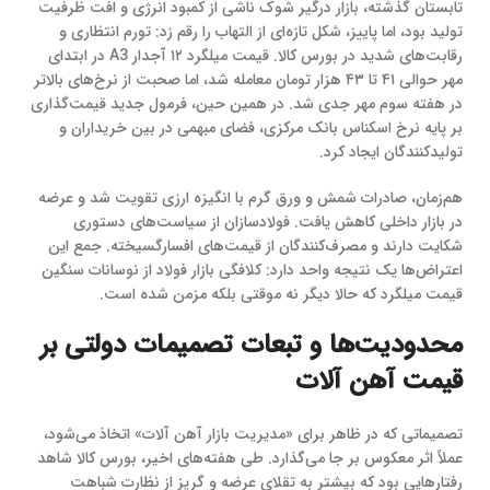
تابستان گذشته، بازار درگیر شوک ناشی از کمبود انرژی و افت ظرفیت
تولید بود، اما پاییز، شکل تازه‌ای از التهاب را رقم زد: تورم انتظاری و
رقابت‌های شدید در بورس کالا. قیمت میلگرد ۱۲ آجدار A3 در ابتدای
مهر حوالی ۴۱ تا ۴۳ هزار تومان معامله شد، اما صحبت از نرخ‌های بالاتر
در هفته سوم مهر جدی شد. در همین حین، فرمول جدید قیمت‌گذاری
بر پایه نرخ اسکناس بانک مرکزی، فضای مبهمی در بین خریداران و
تولیدکنندگان ایجاد کرد.
هم‌زمان، صادرات شمش و ورق گرم با انگیزه ارزی تقویت شد و عرضه
در بازار داخلی کاهش یافت. فولادسازان از سیاست‌های دستوری
شکایت دارند و مصرف‌کنندگان از قیمت‌های افسارگسیخته. جمع این
اعتراض‌ها یک نتیجه واحد دارد: کلافگی بازار فولاد از نوسانات سنگین
قیمت میلگرد که حالا دیگر نه موقتی بلکه مزمن شده است.
محدودیت‌ها و تبعات تصمیمات دولتی بر
قیمت آهن آلات
تصمیماتی که در ظاهر برای «مدیریت بازار آهن آلات» اتخاذ می‌شود،
عملاً اثر معکوس بر جا می‌گذارد. طی هفته‌های اخیر، بورس کالا شاهد
رفتارهایی بود که بیشتر به تقلای عرضه و گریز از نظارت شباهت