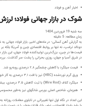
اخبار آهن و فولاد
شوک در بازار جهانی فولاد؛ لرزش 
سه شنبه 19 فروردین 1404
زمان مطالعه: 5 دقیقه
به گزارش آهن کسائی- در ماه‌های اخیر، بازار فولاد جهانی ب
دونالد ترامپ، نه تنها بر روابط اقتصادی چین و آمریکا بلکه بر 
قیمت‌ها در چین، بزرگ‌ترین تولیدکننده فولاد جهان، این بازا
در شرق آسیا و جهان، روزی بحرانی را پشت سر گذاشت. بررس
قیمت میلگرد با کاهش چشمگیر ۲.۸ درصدی روبه‌رو شد.
ورق گرم نوردشده (HRC) نیز با افت ۳.۱ درصدی به کار خود پایان داد.
میلگرد کلاف (Wire Rod) با ثبت کاهش ۳.۵ درصدی، بیشترین افت را تجربه کرد.
هم‌زمان، شاخص اصلی بورس شانگهای نیز به‌طور محسوسی 
این اعداد در نگاه اول تنها تغییراتی در تابلوی معاملات روزانه
با رشد پایدار اقتصادی، نبض بازار فلزات جهان را در دست دارد