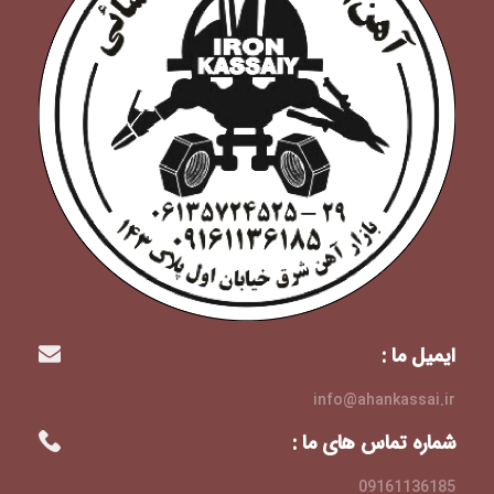
ایمیل ما :
info@ahankassai.ir
شماره تماس های ما :
09161136185