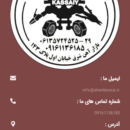
ایمیل ما :
info@ahankassai.ir
شماره تماس های ما :
09161136185
آدرس :