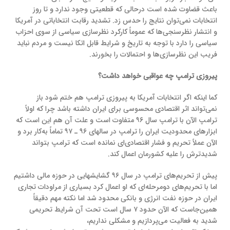
باعث قضاوت شده است درحالی که قطعیتی وجود ندارد و تا روز
انتخابات نمی‌توان نتایج را حدس زد. تشدید رقابت انتخاباتی در آمریکا
و انتشار نظرسنجی‌ها که عموماً کارکرد نظرسازی سیاسی از سوی احزاب
سیاسی را دارد با توجه به تاریخ و شرایط قابل اتکا نیست و مردم نباید
فریب این نظرسازی‌ها و احتمالات را بخورند.
پیروزی ترامپ چه عواقبی خواهد داشت؟
کما اینکه اگر انتخابات آمریکا به پیروزی ترامپ هم ختم شود باز
نمی‌تواند اثر اقتصادی محسوسی برای ایران داشته باشد چرا که اولاً
ترامپ الآن با ترامپ سال ۹۶ متفاوت است و علت آن هم این است که
ابزارهای محدودیت ایران را ترامپ در سالهای ۹۶ ـ ۹۷ تماماً به‌کار برد و
الآن عملاً تحریم و فشار اقتصادی‌ای نمانده است که ترامپ بتواند
شدیدترش را علیه کشورمان اعمال کند.
پیش از تحریم‌های ترامپ در سال ۹۶ گشایشهایی در حوزه مالی داشتیم
اما با تحریم‌های دومرحله‌ای که او اعمال کرد بسیاری از مراودات تجاری
ایران در حوزه نفت انرژی و بانکی محدود شد اما نکته مهم دقیقاً
همین‌جاست که الآن حدود ۷ سال است تحت آن شرایط تحریمی
شدید به فعالیت می‌پردازیم و مشکلی نداریم،