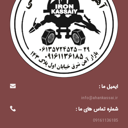
ایمیل ما :
info@ahankassai.ir
شماره تماس های ما :
09161136185