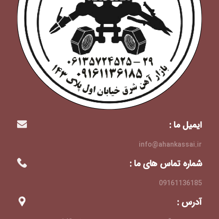
ایمیل ما :
info@ahankassai.ir
شماره تماس های ما :
09161136185
آدرس :