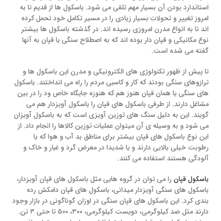
استاندارد بودن آن بسیار مهم تلقی می شود. باسکول ها از قدیم تا به
امروز تغییر و تحولات بسیار زیادی را در مسیر تکامل خود تحمل کرده
اند تا به انواع مدرن امروزی رسیده اند. در گذشته باسکول ها بیشتر
نوع مکانیکی و قپان دار بوده اند که به اصطلاح سنگی یا قپان به آنها
گفته می شده است.
تا پیش از ظهور تکنولوژی های الکترونیکی و مدرن این باسکول ها و
ترازوهای سنگی بودند که کار و کاسبی مردم را راه می انداختند. باسکول
های سنگی یا همان قپان هنوز هم که هنوزه جایگاه خاص ود را در بین
مشاغل دارند. از طرفی باسکول های قپان را باسکول آویزدار هم می
گویند. این به دلیل سنگ های توزین آویزی است که به باسکول آویزان
می شود و به وسیله ی آن میتوان عملیات توزین کالاها را انجام داد. از
این نوع باسکول های قپان بیشتر برای مناطق بد آب و هوا که یا
رطوبت خیلی بالایی دارند و یا شدیدا در معرض گرد و غبار و خاک و
آلودگی هستند استفاده می کنند.
باسکول قپان
را می توان در گروه هایی مثل باسکول های قپان آویزدار،
باسکول های سنگی آویزدار میدانی، باسکول های قپان دامکش رده
بندی کرد. این باسکول های قپان سنگی در اوزان گوناگونی در بازار وجود
دارند مثل صد کیلوگرمی، دویست کیلوگرمی، ۳۰۰، ۵۰۰ تا حتی ۳ تن.