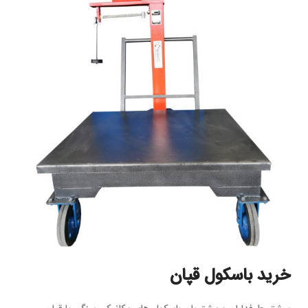
خرید باسکول قپان