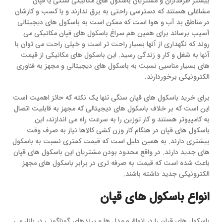
بیشتر طرفداران و مشتریان باسکول های مکانیکی سنگی یا قپان
مشاغلی هستند که دسترسی راحتی به برق ندارند و یا کسب و کارشان
در مناطق بد آب و هوا است که ممکن است به باسکول های دیجیتالی
آسیب برساند برای همین هم سراغ باسکول های قپان مکانیکی می
روند که نگهداری از آنها بسیار راحت تر است و خیلی راحت می توان با
آنها به شغل و کار و زندگی رسید. این باسکول های مکانیکی از قیمت
های بسیار مناسبی نسبت به باسکول های دیجیتالی و مجهز به فناوری
الکترونیکی برخوردارند.
برای خرید باسکول های قپان سنگی تنها یک نکته که حائز اهمیت است
این است که بر خلاف باسکول های دیجیتالی که مجهز به قابلیت اتصال
به کامپیوتر هستند و کار توزین را به سرعت راه می اندازند، این
باسکول های قپان در هنگام کار وزن کشی کالاها نیاز به صرف وقت
بیشتری دارند. به همین دلیل است که قیمت کمتری نسبت به باسکول
های جدید دارند. در واقع محدود بودن مشتریان این باسکول های قپان
باعث شده است که قیمت به صرفه تری در برابر باسکول های مجهز
الکترونیکی جدید داشته باشند.
انواع باسکول های قپان
باسکول های قپان را در انواع و مدل ها و برندهای گوناگونی در بازار می