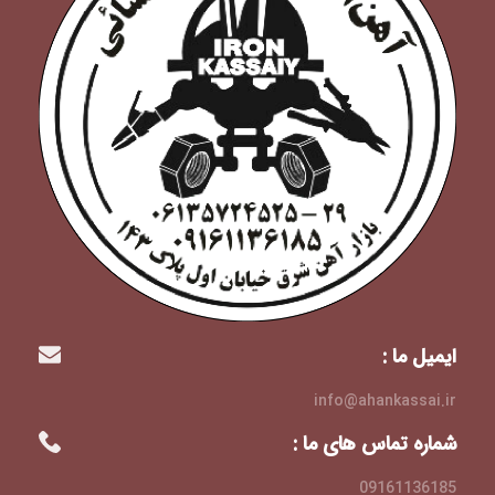
ایمیل ما :
info@ahankassai.ir
شماره تماس های ما :
09161136185