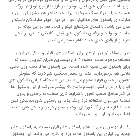
توان یافت. باسکول های قپان موجود در بازار یا از نوع آویزدار بزرگ
هستند و یا از نوع سنگ سرخود. برند حدادماهر هم مشهورترین برند
سازنده ی باسکول های مکانیکی قپان در میان دیگر سازندگان باسکول
قپان می باشد. با اینحال شرکتهای نیکو و اتحاد هم در این میانه در
ساخت و تولید و ارائه ی باسکول های قپان مکانیکی دستی بر آتش
دارند و از رقبای جدی حداد ماهر بشمار می آیند.
میزان سقف توزین بار هم برای باسکول های قپان و سنگی در اوزان
مختلف موجود است. معمولا ۳ تن بیشترین میزان توزینی است که
برای باسکول قپان تعبیه شده است. این باسکول ها از دقت وزن کشی
بالایی هم برخوردارند. بدنه ی بسیار محکمی هم دارند که بطوطر
معمول از جنس فولاد مقاوم می باشد. این استحکام کارایی باسکول های
قپان را در وزن کشی اجسام با تناژ بالا بیشتر می کند.از این باسکول ها
در اکثر مناطق صعب العبور با شرایط کاری سخت به راحتی و بدون
دغدغه می توان استفاده کرد. رنگ بدنه ی باسکول های مکانیکی قپان
هم غالبا از جنس رنگ کوره ای بوده و مقاوم در برابر تابش های شدید
آفتاب و باد و باران و … می باشد.
یکی از مهمترین مزیت های باسکول های قپان نسبت به باسکول های
جدید بی نیازی این باسکول ها به برق و باتری می باشد. این باسکول