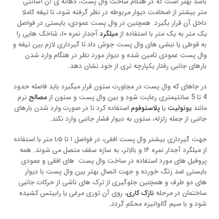
باشد بهتر است که در هنگام ساخت وال پست، دهانه­ ی آن ۱سانتی
متر بیشتر از ضخامت دیوار مربوطه در نظر گرفته شود، تا تیغه کاملا
داخل آن قرار بگیرد. همچنین در وال پست عمودی، بایستی در فواصل
یک متر به یک متر با استفاده از
میلگرد
آجدار نمره ۱۰، شاخک هایی را
به قوطی یا نبشی های وال پست جوش داد تا گیرداری لازم بین تیغه و
وال پست عمودی تامین شده و دیوار مورد نظر در هنگام وارد شدن
بارهای جانبی رفتار یکپارچه تری از خود نشان دهد.
در جاهای که وال پست در مجاورت ستون قرار میگیرد باید فاصله حدود
4 تا 5 سانتیمتری رعایت شود و بین وال پست و ستون از
مصالح
نرم
مانند
یونولیت
یا
پلاستوفوم
استفاده کرد تا در صورت وارد شدن بارهای
جانبی از جمله زلزله، ستون به دیوار فشار جانبی وارد نکند.
جهت گیرداری بیشتر وال پست افقی، در فواصل ۱ تا ۱٫۵ متر با استفاده
از میلگرد آجدار نمره ۱۴ و بالاتر، به سازه سقف متصل می­ شوند. همه
پروفیل های مورد استفاده در ساخت وال پست های افقی و عمودی
بایستی ضد زنگ خورده و جهت اتصال بهتر بین وال پست با دیوار
های دو طرف و همچنین جلوگیری از ترک های ناشی از حرکات جانبی
ساختمان در مرحله
نازک کاری
، روی آن توری مرغی یا رابیتس کشیده
شود و با سیم گالوانیزه محکم گردد.