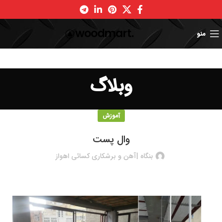
منو
وبلاگ
آموزش
وال پست
بنگاه |آهن و برشکاری کسائی اهواز