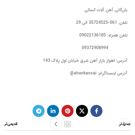
بازرگانی آهن آلات کسائی
تلفن: 061-35724525 الی 29
تلفن همراه: 09022136185
09372908994
آدرس: اهواز بازار آهن شرق خیابان اول پلاک 143
آدرس اینستاگرام: ahankassai@
جدیدتر
قدیمی‌تر