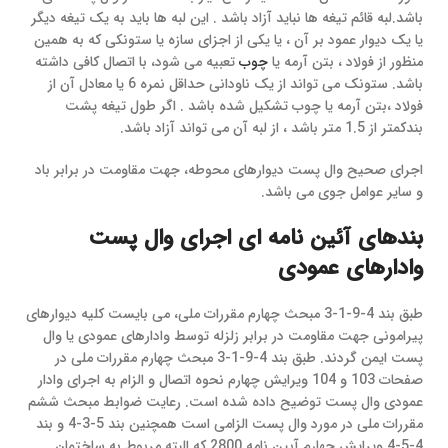
باشد.لبه قائم تیغه ها نباید آزاد باشد . این لبه ها باید به یک تیغه دیگر
یا یک دیوار عمود بر آن ، یا یکی از اجزای سازه یا ستونکی که به همین
منظور از فولاد ، بتن آرمه یا
چوب
تعبیه می شود، با اتصال کافی داشته
باشد. ستونک می تواند از یک ناودانی حداقل نمره 6 یا معادل آن از
فولاد ،بتن آرمه یا چوب تشکیل شده باشد . اگر طول تیغه پشت
بندکمتر از 1.5 متر باشد ، از لبه آن می تواند آزاد باشد.
اجرای صحیح وال پست دیوارهای محوطه، جهت مقاومت در برابر باد
و سایر عوامل جوی می باشد.
بندهای آئین نامه ای اجرای وال پست
وادارهای عمودی
طبق بند 4-9-1-3 مبحث چهارم مقررات ملی، می بایست کلیه دیوارهای
پیرامونی جهت مقاومت در برابر زلزله توسط وادارهای عمودی یا وال
پست ایمن گردند. طبق بند 4-9-1-3 مبحث چهارم مقررات ملی در
صفحات 103 و 104 ویرایش چهارم نحوه اتصال و الزام به اجرای وادار
عمودی وال پست توضیح داده شده است. رعایت ضوابط مبحث ششم
مقررات ملی در مورد وال پست الزامی است همچنین بند 5-3-4 و بند
4-5-4 ویرایش چهارم آیین نامه 2800 که البته مربوط به ساختمان