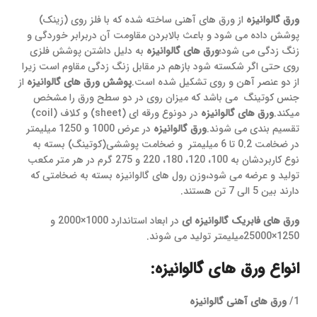
ورق گالوانیزه
از ورق های آهنی ساخته شده که با فلز روی (زینک)
پوشش داده می شود و باعث بالابردن مقاومت آن دربرابر خوردگی و
زنگ زدگی می شود؛
ورق های گالوانیزه
به دلیل داشتن پوشش فلزی
روی حتی اگر شکسته شود بازهم در مقابل زنگ زدگی مقاوم است زیرا
از دو عنصر آهن و روی تشکیل شده است.
پوشش ورق های گالوانیزه
از
جنس کوتینگ می باشد که میزان روی در دو سطح ورق را مشخص
میکند.
ورق های گالوانیزه
در دونوع ورقه ای (sheet) و کلاف (coil)
تقسیم بندی می شوند.
ورق گالوانیزه
در عرض 1000 و 1250 میلیمتر
در ضخامت 0.2 تا 6 میلیمتر و ضخامت پوششی(کوتینگ) بسته به
نوع کاربردشان به 100، 120، 180، 220 و 275 گرم در هر متر مکعب
تولید و عرضه می شود،وزن رول های گالوانیزه بسته به ضخامتی که
دارند بین 5 الی 7 تن هستند.
ورق های فابریک گالوانیزه ای
در ابعاد استاندارد 1000×2000 و
1250×25000میلیمتر تولید می شوند.
انواع ورق های گالوانیزه:
1/
ورق های آهنی گالوانیزه