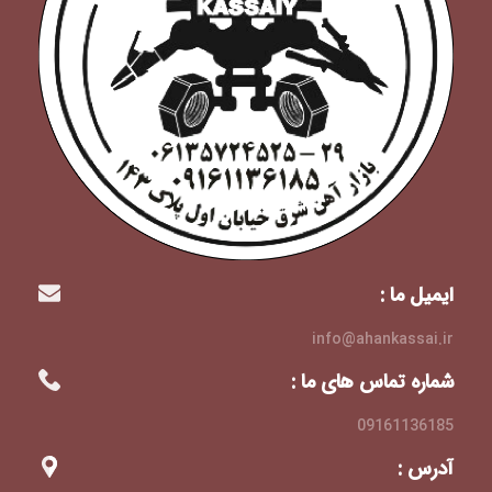
ایمیل ما :
info@ahankassai.ir
شماره تماس های ما :
09161136185
آدرس :