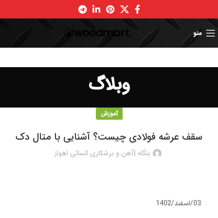
منو
وبلاگ
آموزش
سقف عرشه فولادی چیست؟ آشنایی با متال دک
بنگاه |آهن و برشکاری کسائی اهواز
03/اسفند/1402