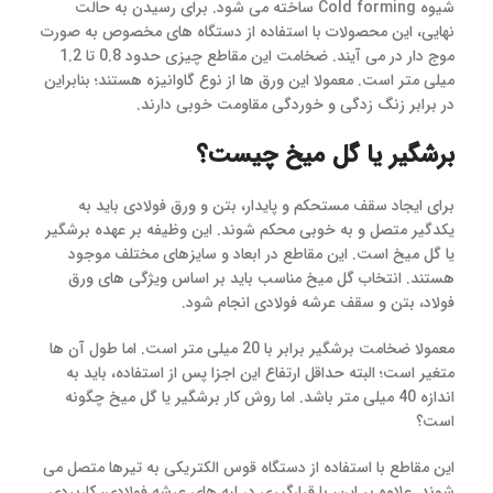
شیوه Cold forming ساخته می شود. برای رسیدن به حالت
نهایی، این محصولات با استفاده از دستگاه های مخصوص به صورت
موج دار در می آیند. ضخامت این مقاطع چیزی حدود 0.8 تا 1.2
میلی متر است. معمولا این ورق ها از نوع گاوانیزه هستند؛ بنابراین
در برابر زنگ زدگی و خوردگی مقاومت خوبی دارند.
برشگیر یا گل میخ چیست؟
برای ایجاد سقف مستحکم و پایدار، بتن و ورق فولادی باید به
یکدگیر متصل و به خوبی محکم شوند. این وظیفه بر عهده برشگیر
یا گل میخ است. این مقاطع در ابعاد و سایزهای مختلف موجود
هستند. انتخاب گل میخ مناسب باید بر اساس ویژگی های ورق
فولاد، بتن و سقف عرشه فولادی انجام شود.
معمولا ضخامت برشگیر برابر با 20 میلی متر است. اما طول آن ها
متغیر است؛ البته حداقل ارتفاع این اجزا پس از استفاده، باید به
اندازه 40 میلی متر باشد. اما روش کار برشگیر یا گل میخ چگونه
است؟
این مقاطع با استفاده از دستگاه قوس الکتریکی به تیرها متصل می
شوند. علاوه بر این، با قرارگیری در لبه های عرشه فولادی، کاربردی