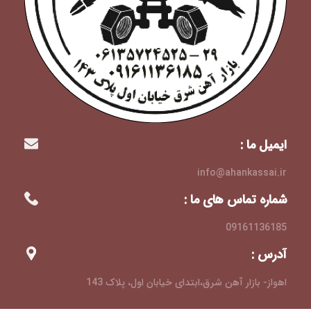
ایمیل ما :
info@ahankassai.ir
شماره تماس های ما :
09161136185
آدرس :
اهواز- بازار آهن شرق،ابتدای خیابان اول، پلاک 143