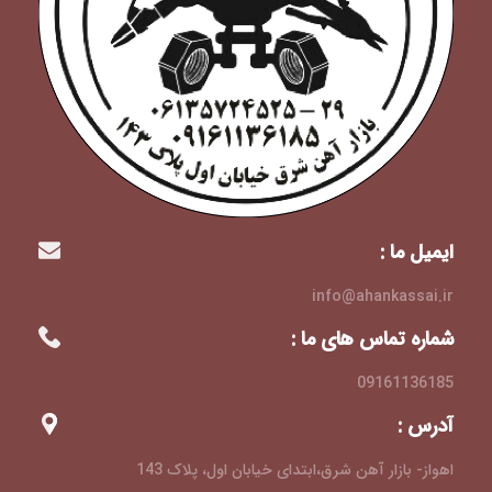
ایمیل ما :
info@ahankassai.ir
شماره تماس های ما :
09161136185
آدرس :
اهواز- بازار آهن شرق،ابتدای خیابان اول، پلاک 143